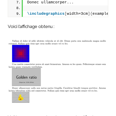
Donec ullamcorper...
\includegraphics
[
width=3cm
]{
example-im
Voici l’affichage obtenu :