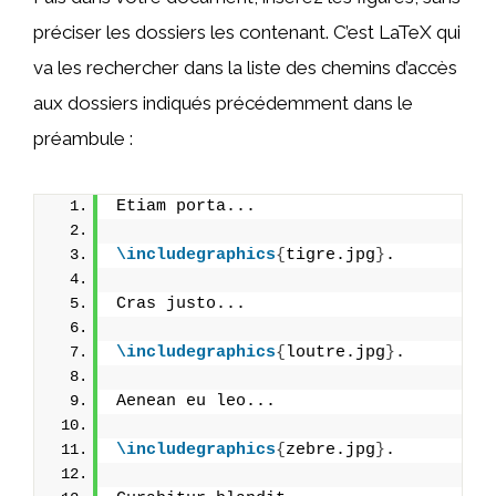
préciser les dossiers les contenant. C’est LaTeX qui
va les rechercher dans la liste des chemins d’accès
aux dossiers indiqués précédemment dans le
préambule :
Etiam porta...
\includegraphics
{
tigre.jpg
}
.
Cras justo...
\includegraphics
{
loutre.jpg
}
.
Aenean eu leo...
\includegraphics
{
zebre.jpg
}
.