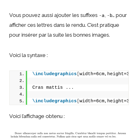
Vous pouvez aussi ajouter les suffixes
,
… pour
-a
-b
afficher ces lettres dans le rendu. C’est pratique
pour insérer par la suite les bonnes images.
Voici la syntaxe :
\includegraphics
[
width=6cm,height=3cm
]
Cras mattis ...
\includegraphics
[
width=6cm,height=3cm
]
Voici l’affichage obtenu :