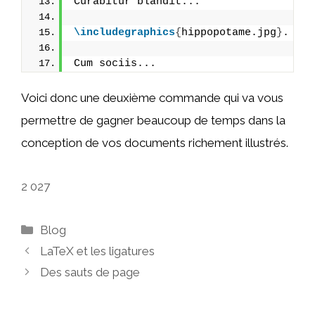
Curabitur blandit...
\includegraphics
{
hippopotame.jpg
}
.
Cum sociis...
Voici donc une deuxième commande qui va vous
permettre de gagner beaucoup de temps dans la
conception de vos documents richement illustrés.
2 027
Catégories
Blog
LaTeX et les ligatures
Des sauts de page