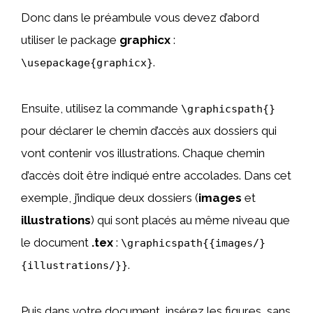
Donc dans le préambule vous devez d’abord
utiliser le package
graphicx
:
.
\usepackage{graphicx}
Ensuite, utilisez la commande
\graphicspath{}
pour déclarer le chemin d’accès aux dossiers qui
vont contenir vos illustrations. Chaque chemin
d’accès doit être indiqué entre accolades. Dans cet
exemple, j’indique deux dossiers (
images
et
illustrations
) qui sont placés au même niveau que
le document
.tex
:
\graphicspath{{images/}
.
{illustrations/}}
Puis dans votre document, insérez les figures, sans