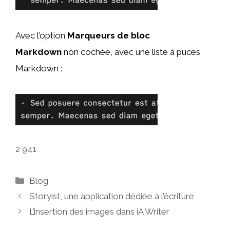
Avec l’option
Marqueurs de bloc
Markdown
non cochée, avec une liste à puces
Markdown :
2 941
Catégories
Blog
Storyist, une application dédiée à l’écriture
L’insertion des images dans iA Writer