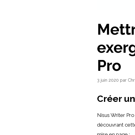
Mett
exerg
Pro
3 juin 2020
par
Chr
Créer u
Nisus Writer Pro
découvrant cette
mise en page :