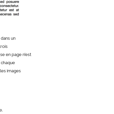
 dans un
trois
ise en page n’est
s chaque
 les images
e.