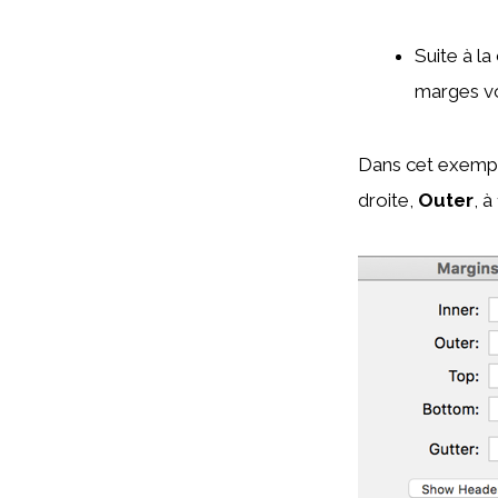
Suite à l
marges vo
Dans cet exemp
droite,
Outer
, à