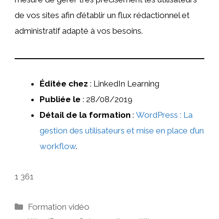
de vos sites afin d’établir un flux rédactionnel et
administratif adapté à vos besoins.
Éditée chez
: LinkedIn Learning
Publiée le
: 28/08/2019
Détail de la formation
:
WordPress : La
gestion des utilisateurs et mise en place d’un
workflow
.
1 361
Catégories
Formation vidéo